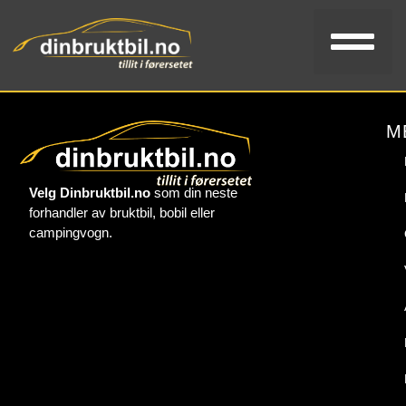
Bi
V
Kon
M
Velg Dinbruktbil.no
som din neste
forhandler av bruktbil, bobil eller
campingvogn.