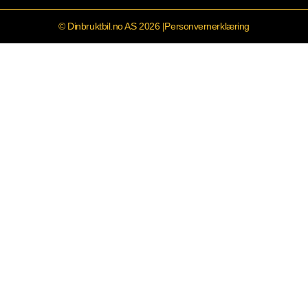
© Dinbruktbil.no AS 2026 |
Personvernerklæring