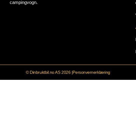
campingvogn.
© Dinbruktbil.no AS 2026 |
Personvernerklæring