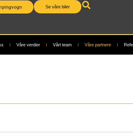
Se våre biler
mpingvogn
ss
Våre verdier
Vårt team
Våre partnere
Refe