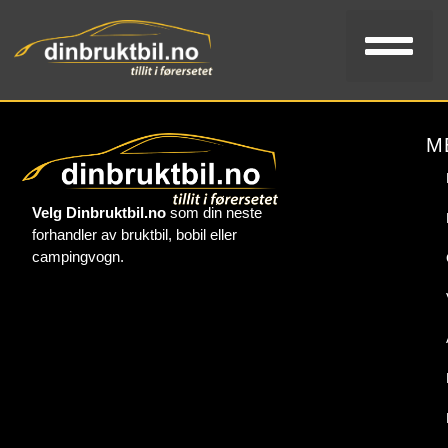
Bi
V
Kon
M
Velg Dinbruktbil.no
som din neste
forhandler av bruktbil, bobil eller
campingvogn.