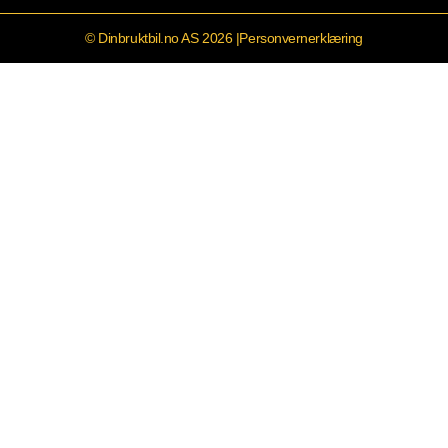
© Dinbruktbil.no AS 2026 |
Personvernerklæring