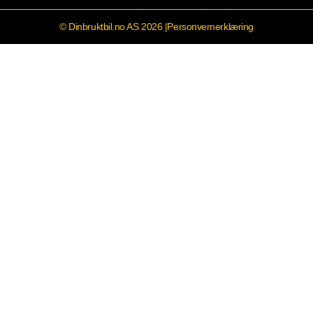
© Dinbruktbil.no AS 2026 |
Personvernerklæring