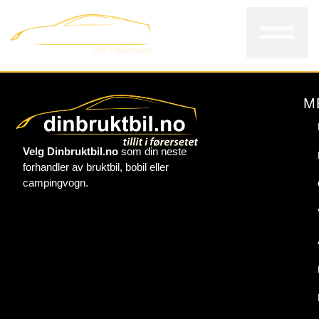
Bi
V
Kon
M
Velg Dinbruktbil.no
som din neste
forhandler av bruktbil, bobil eller
campingvogn.