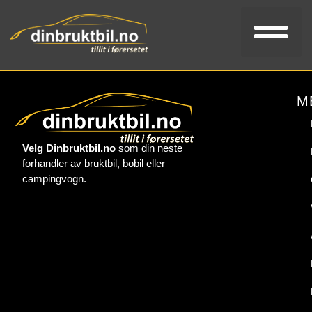
Bi
V
Kon
M
Velg Dinbruktbil.no
som din neste
forhandler av bruktbil, bobil eller
campingvogn.