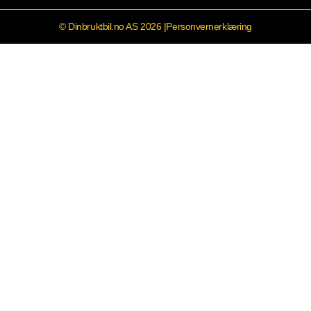
© Dinbruktbil.no AS 2026 |
Personvernerklæring