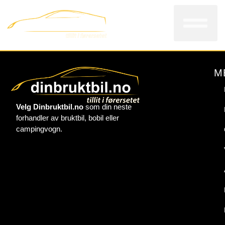
Bi
V
Kon
M
Velg Dinbruktbil.no
som din neste
forhandler av bruktbil, bobil eller
campingvogn.