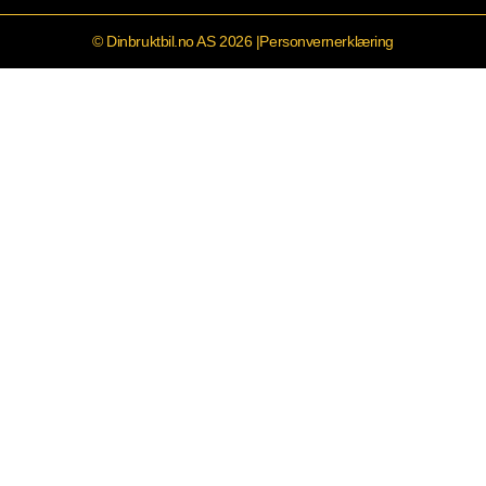
© Dinbruktbil.no AS 2026 |
Personvernerklæring