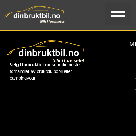
Bi
V
Kon
M
Velg Dinbruktbil.no
som din neste
forhandler av bruktbil, bobil eller
campingvogn.