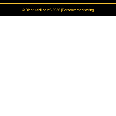
© Dinbruktbil.no AS 2026 |
Personvernerklæring