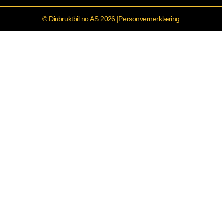
© Dinbruktbil.no AS 2026 |
Personvernerklæring