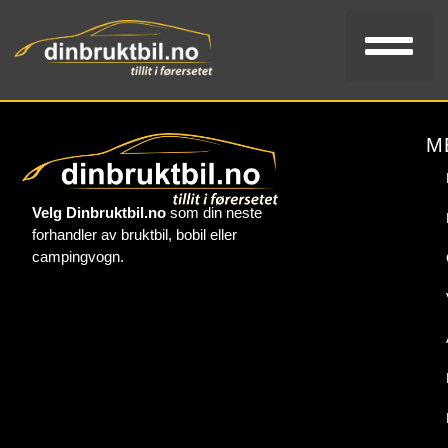
Bi
V
Kon
M
Velg Dinbruktbil.no
som din neste
forhandler av bruktbil, bobil eller
campingvogn.