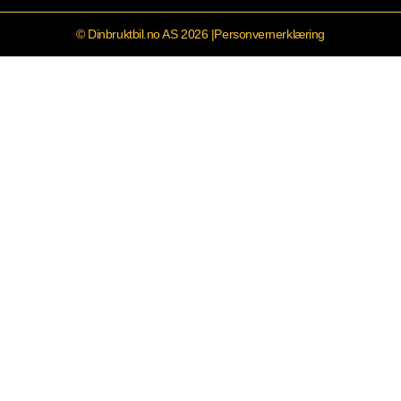
© Dinbruktbil.no AS 2026 |
Personvernerklæring