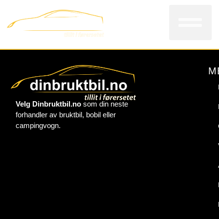
Bi
V
Kon
M
Velg Dinbruktbil.no
som din neste
forhandler av bruktbil, bobil eller
campingvogn.