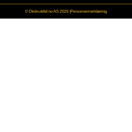
© Dinbruktbil.no AS 2026 |
Personvernerklæring