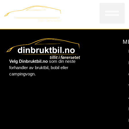
Bi
V
Kon
M
Velg Dinbruktbil.no
som din neste
forhandler av bruktbil, bobil eller
campingvogn.