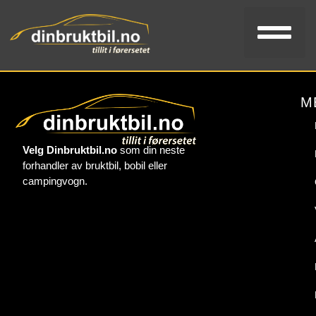
Bi
V
Kon
M
Velg Dinbruktbil.no
som din neste
forhandler av bruktbil, bobil eller
campingvogn.