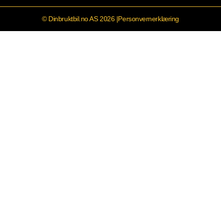
© Dinbruktbil.no AS 2026 |
Personvernerklæring