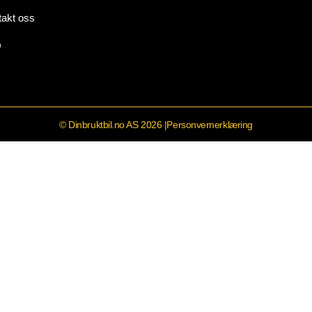
takt oss
Q
© Dinbruktbil.no AS 2026 |
Personvernerklæring