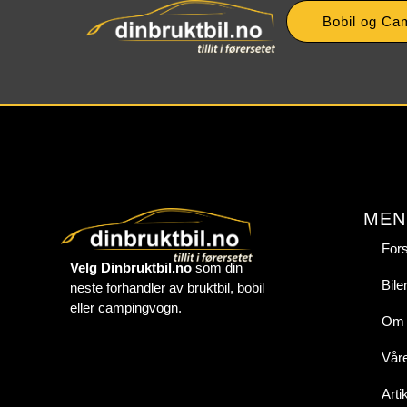
Bobil og Ca
MEN
For
Velg Dinbruktbil.no
som din
Biler
neste forhandler av bruktbil, bobil
eller campingvogn.
Om 
Våre
Arti