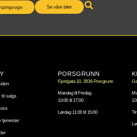
Se våre biler
mpingvogn
Y
PORSGRUNN
K
Fjordgata 10, 3936 Porsgrunn
Ga
siden
Mandag til Fredag
Ma
 til salgs
10:00 til 17:00
10:
oss
Lørdag 11:00 til 15:00
Ti
 tjenester
Lø
kler