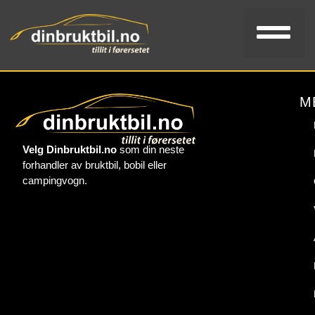
Bi
V
Kon
M
Velg Dinbruktbil.no
som din neste
forhandler av bruktbil, bobil eller
campingvogn.