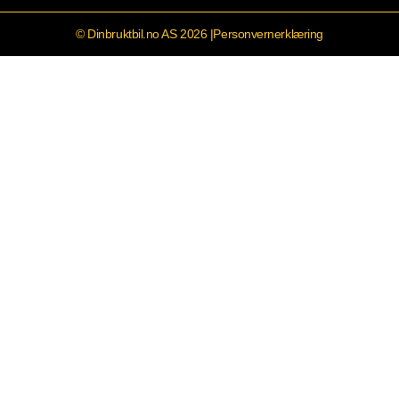
© Dinbruktbil.no AS 2026 |
Personvernerklæring