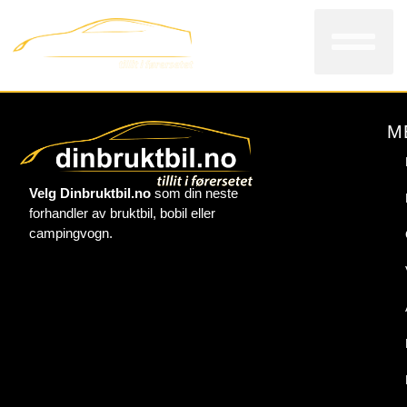
Bi
V
Kon
M
Velg Dinbruktbil.no
som din neste
forhandler av bruktbil, bobil eller
campingvogn.