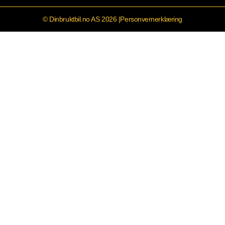
© Dinbruktbil.no AS 2026 |
Personvernerklæring