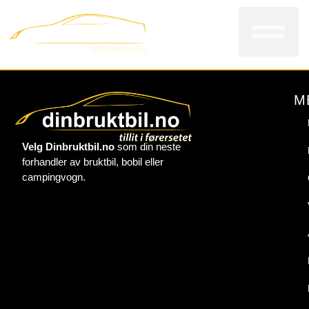
Bi
V
Kon
M
Velg Dinbruktbil.no
som din neste
forhandler av bruktbil, bobil eller
campingvogn.