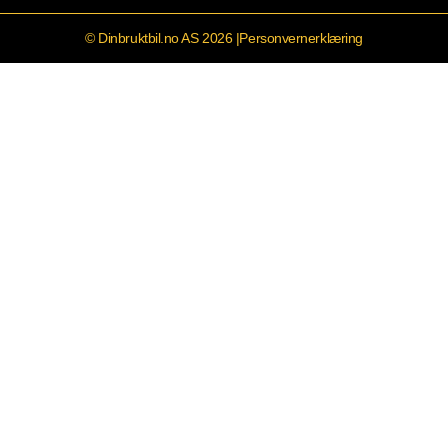
© Dinbruktbil.no AS 2026 |
Personvernerklæring