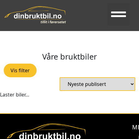
Bi
V
Kon
Våre bruktbiler
Vis filter
Laster biler...
M